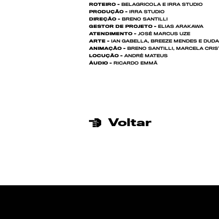
ROTEIRO -
BELAGRICOLA E IRRA STUDIO
PRODUÇÃO -
IRRA STUDIO
DIREÇÃO -
BRENO SANTILLI
GESTOR DE PROJETO -
ELIAS ARAKAWA
ATENDIMENTO -
JOSÉ MARCUS UZE
ARTE -
IAN GABELLA, BREEZE MENDES E DUD
ANIMAÇÃO -
BRENO SANTILLI, MARCELA CRIS
LOCUÇÃO -
ANDRÉ MATEUS
ÁUDIO -
RICARDO EMMÃ
Voltar