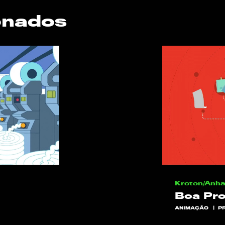
onados
Kroton/Anh
Boa Pr
ANIMAÇÃO
P