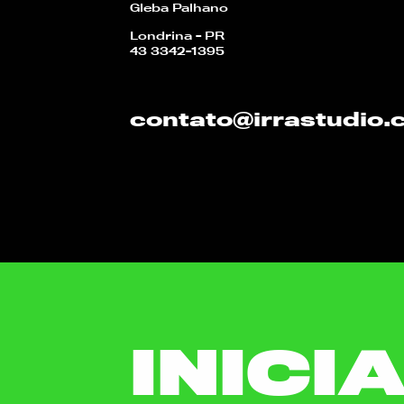
Gleba Palhano
Londrina - PR
43 3342-1395
contato@irrastudio
INICI