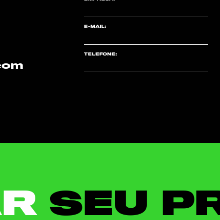
E-MAIL:
TELEFONE:
.com
AR
SEU P