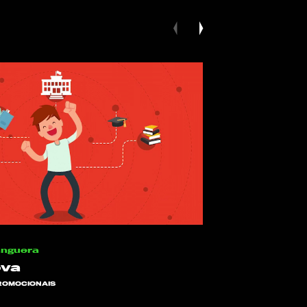
anguera
ova
ROMOCIONAIS