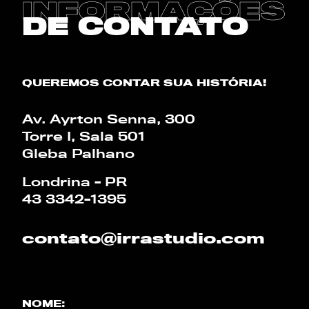
INFORMAÇÕES
BLOG
DE CONTATO
CALCULADORA
QUEREMOS CONTAR SUA HISTÓRIA!
PT
EN
Av. Ayrton Senna, 300
Torre I, Sala 501
Gleba Palhano
Londrina - PR
43 3342-1395
contato@irrastudio.com
NOME: