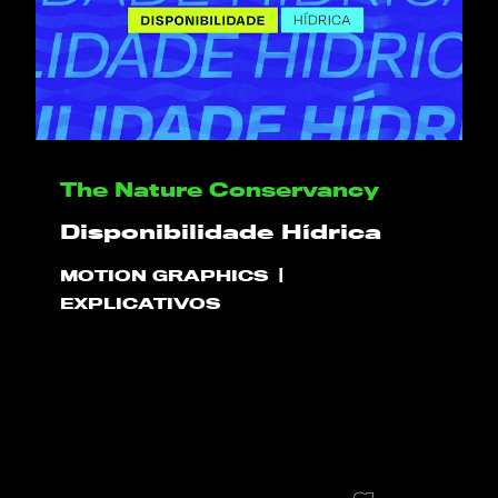
OLÁ
The Nature Conservancy
PLAY!
Disponibilidade Hídrica
O QUE NÓS FAZEMOS
MOTION GRAPHICS
EXPLICATIVOS
PROJETOS
CLIENTES
CONTATO