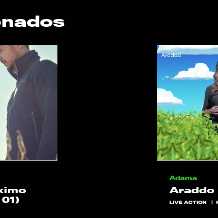
onados
Adama
áximo
Araddo 
01)
LIVE ACTION