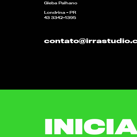
Gleba Palhano
Londrina - PR
43 3342-1395
contato@irrastudio
INICI