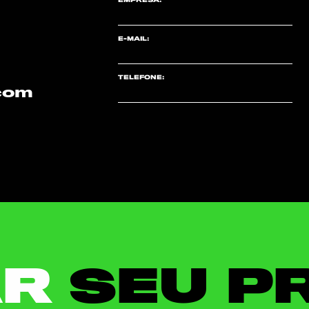
E-MAIL:
TELEFONE:
.com
AR
SEU P