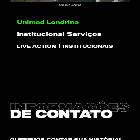
OLÁ
Unimed Londrina
Institucional Serviços
PLAY!
LIVE ACTION
INSTITUCIONAIS
O QUE NÓS FAZEMOS
PROJETOS
CLIENTES
INFORMAÇÕES
CONTATO
DE CONTATO
BLOG
QUEREMOS CONTAR SUA HISTÓRIA!