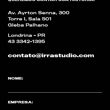
CALCULADORA
Av. Ayrton Senna, 300
Torre I, Sala 501
PT
EN
Gleba Palhano
Londrina - PR
43 3342-1395
contato@irrastudio.com
NOME:
EMPRESA: