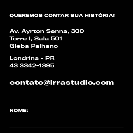
CALCULADORA
QUEREMOS CONTAR SUA HISTÓRIA!
Av. Ayrton Senna, 300
PT
EN
Torre I, Sala 501
Gleba Palhano
Londrina - PR
43 3342-1395
contato@irrastudio.com
NOME: