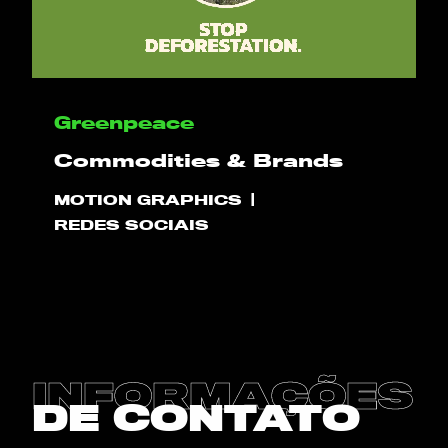
OLÁ
Greenpeace
PLAY!
Commodities & Brands
O QUE NÓS FAZEMOS
MOTION GRAPHICS
REDES SOCIAIS
PROJETOS
CLIENTES
CONTATO
INFORMAÇÕES
DE CONTATO
BLOG