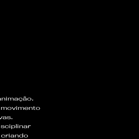
animação.
movimento
vas.
isciplinar
criando