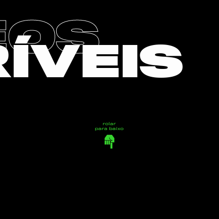
EOS
RÍVEIS
rolar
para baixo