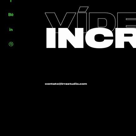
VÍD
INC
contato@irrastudio.com