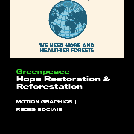
OLÁ
Greenpeace
PLAY!
Hope Restoration &
Reforestation
O QUE NÓS FAZEMOS
MOTION GRAPHICS
PROJETOS
REDES SOCIAIS
CLIENTES