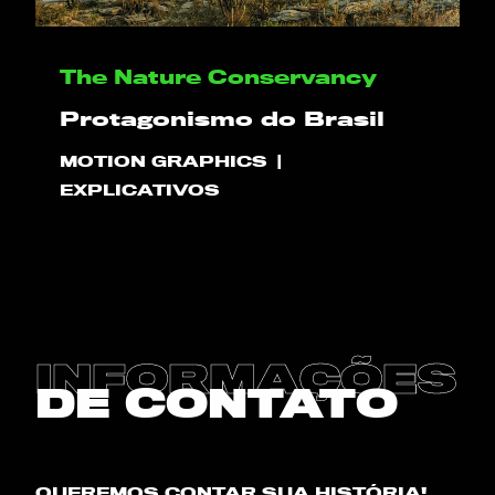
OLÁ
The Nature Conservancy
Protagonismo do Brasil
PLAY!
MOTION GRAPHICS
EXPLICATIVOS
O QUE NÓS FAZEMOS
PROJETOS
CLIENTES
INFORMAÇÕES
CONTATO
DE CONTATO
BLOG
QUEREMOS CONTAR SUA HISTÓRIA!