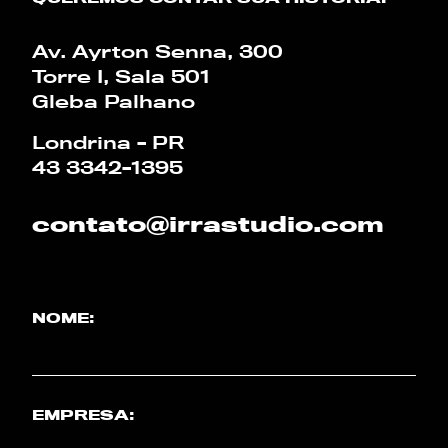
CALCULADORA
Av. Ayrton Senna, 300
Torre I, Sala 501
PT
EN
Gleba Palhano
Londrina - PR
43 3342-1395
contato@irrastudio.com
NOME:
EMPRESA: