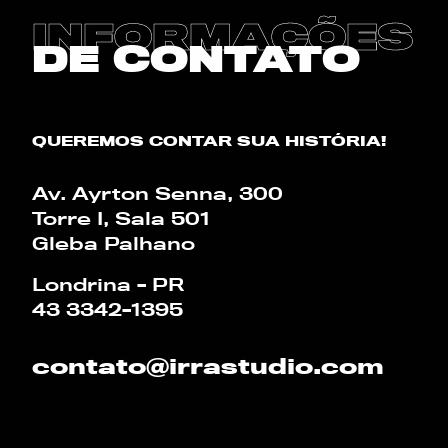
BLOG
INFORMAÇÕES
DE CONTATO
CALCULADORA
QUEREMOS CONTAR SUA HISTÓRIA!
PT
EN
Av. Ayrton Senna, 300
Torre I, Sala 501
Gleba Palhano
Londrina - PR
43 3342-1395
contato@irrastudio.com