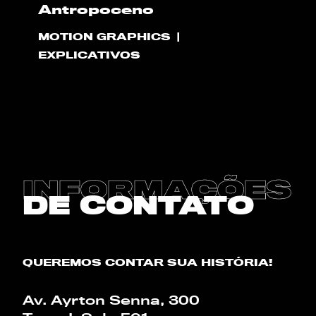
Antropoceno
OLÁ
MOTION GRAPHICS
PLAY!
EXPLICATIVOS
O QUE NÓS FAZEMOS
PROJETOS
CLIENTES
INFORMAÇÕES
DE CONTATO
CONTATO
BLOG
QUEREMOS CONTAR SUA HISTÓRIA!
Av. Ayrton Senna, 300
CALCULADORA