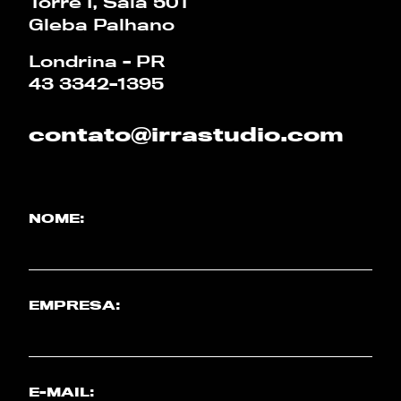
Torre I, Sala 501
Gleba Palhano
PT
EN
Londrina - PR
43 3342-1395
contato@irrastudio.com
NOME:
EMPRESA:
E-MAIL: